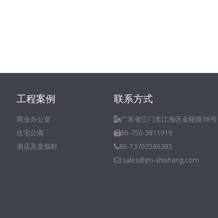
工程案例
联系方式
商业办公室
广东省江门市江海区金瓯路38号

住宅公寓
86-750-3811919

酒店及度假村
86-13702586385

sales@jm-shishang.com
