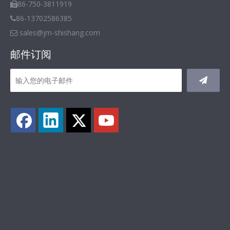
86-750-3811919

86-13702586385

sales@jm-shishang.com

邮件订阅