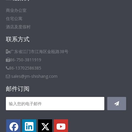
商业办公室
住宅公寓
酒店及度假村
联系方式
广东省江门市江海区金瓯路38号

86-750-3811919

86-13702586385

sales@jm-shishang.com

邮件订阅