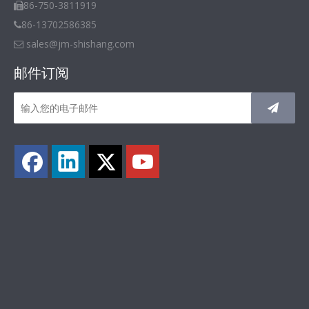
86-750-3811919

86-13702586385

sales@jm-shishang.com

邮件订阅