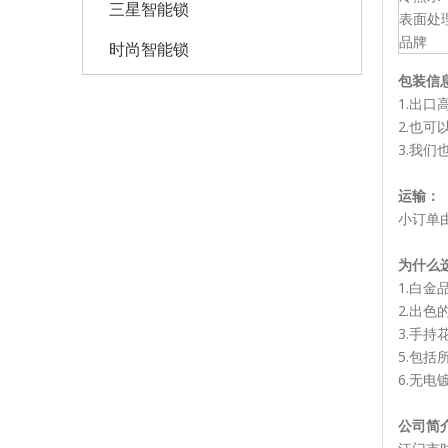
三星智能锁
表面处
品牌
时尚智能锁
包装信
1.出口
2.也可
3.我
运输：
小订单由
为什么
1.白金
2.出
3.手
5.包
6.无
公司简