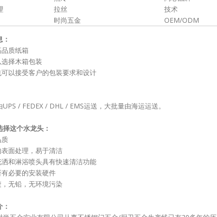
理
拉丝
技术
时尚五金
OEM/ODM
息：
高品质纸箱
以选择木箱包装
们也可以接受客户的包装要求和设计
UPS / FEDEX / DHL / EMS运送，大批量由海运运送。
选择这个水龙头：
品质
色的表面处理，易于清洁
持花洒和淋浴喷头具有快速清洁功能
括所有必要的安装硬件
电镀，无铅，无环境污染
介：