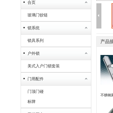
合页
玻璃门铰链
锁系统
锁具系列
产品
户外锁
美式入户门锁套装
门用配件
门顶门碰
不锈钢
标牌