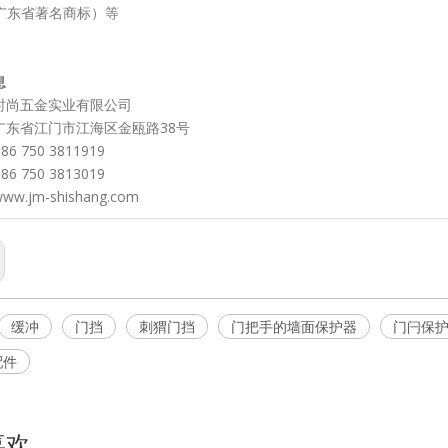
（广东省著名商标）等
息
时尚五金实业有限公司
广东省江门市江海区金瓯路38号
6 750 3811919
6 750 3813019
w.jm-shishang.com
缓冲
门挡
刺猬门挡
门把手的墙面保护器
门闩保
配件
喜欢