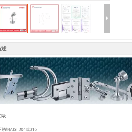
描述
门吸
钢AISI 304或316