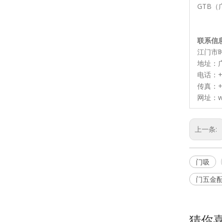
GTB
联系信
江门市
地址：
电话：+8
传真：+8
网址：ww
上一条:
门吸
门五金
猜你