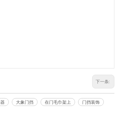
下一条:
护器
大象门挡
在门毛巾架上
门挡装饰