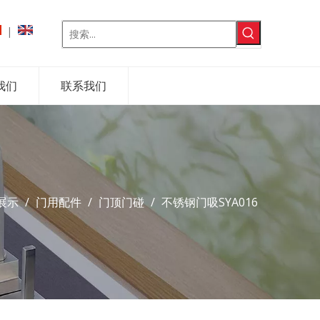
|
我们
联系我们
展示
/
门用配件
/
门顶门碰
/
不锈钢门吸SYA016