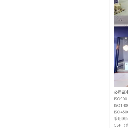
公司证
ISO9
ISO1
ISO4
采用国
GSP