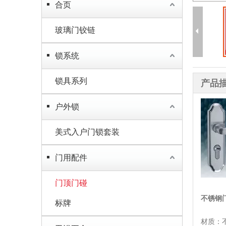
合页
玻璃门铰链
锁系统
锁具系列
产品
户外锁
美式入户门锁套装
门用配件
门顶门碰
不锈钢
标牌
材质：不锈