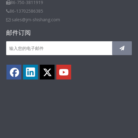
86-750-3811919

86-13702586385

sales@jm-shishang.com

邮件订阅