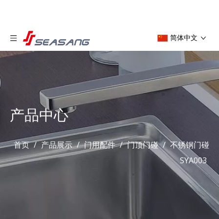
简体中文
产品中心
首页
/
产品展示
/
门用配件
/
门顶门碰
/
不锈钢门碰
SYA003