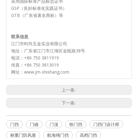
采用国际标准产品标志证书
GSP（良好标准化实践证书）
GTB（广东省著名商标）等
联系信息
江门市时尚五金实业有限公司
地址：广东省江门市江海区金瓯路38号
电话：+86 750 3811919
传真：+86 750 3813019
网址：www.jm-shishang.com
上一条:
下一条:
门挡
门碰
门顶
铁门挡
门挡门设计师
称重门防风塞
航海绳门挡
高档门挡