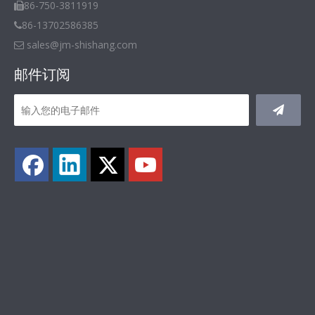
86-750-3811919

86-13702586385

sales@jm-shishang.com

邮件订阅