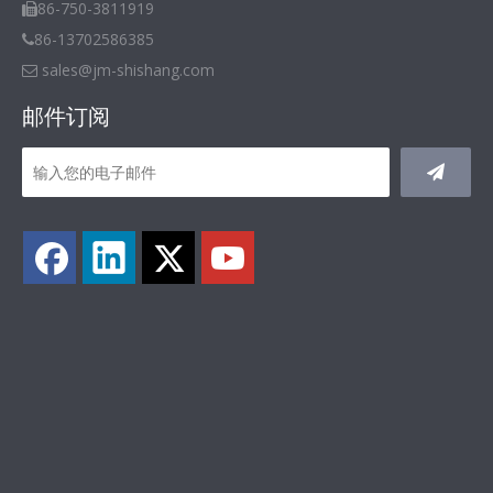
86-750-3811919

86-13702586385

sales@jm-shishang.com

邮件订阅